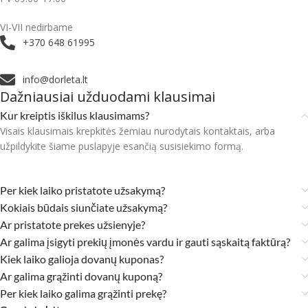
VI-VII nedirbame
+370 648 61995
info@dorleta.lt
Dažniausiai užduodami klausimai
Kur kreiptis iškilus klausimams?
Visais klausimais krepkitės žemiau nurodytais kontaktais, arba
užpildykite šiame puslapyje esančią susisiekimo formą.
Per kiek laiko pristatote užsakymą?
Kokiais būdais siunčiate užsakymą?
Ar pristatote prekes užsienyje?
Ar galima įsigyti prekių įmonės vardu ir gauti sąskaitą faktūrą?
Kiek laiko galioja dovanų kuponas?
Ar galima grąžinti dovanų kuponą?
Per kiek laiko galima grąžinti prekę?