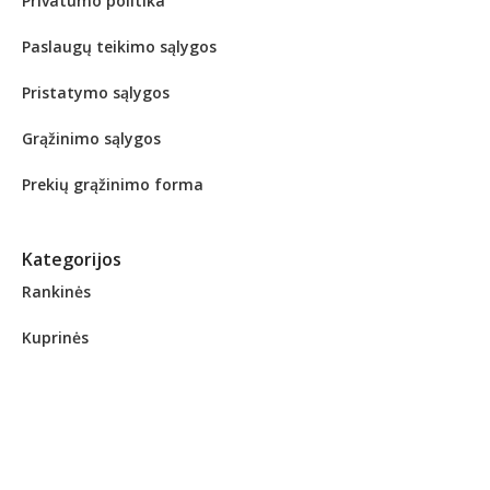
Privatumo politika
Paslaugų teikimo sąlygos
Pristatymo sąlygos
Grąžinimo sąlygos
Prekių grąžinimo forma
Kategorijos
Rankinės
Kuprinės
Piniginės
Kosmetinės
Verslo aksesuarai