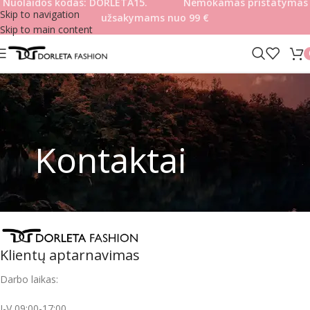
Nuolaidos kodas: DORLETA15. Nemokamas pristatymas
Skip to navigation
užsakymams nuo 99
€
Skip to main content
Kontaktai
Klientų aptarnavimas
Darbo laikas:
I-V 09:00-17:00