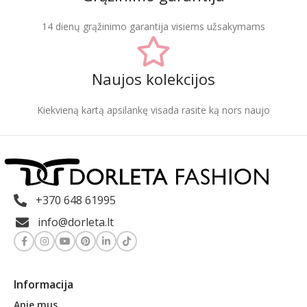
14 dienų grąžinimo garantija visiems užsakymams
Naujos kolekcijos
Kiekvieną kartą apsilankę visada rasite ką nors naujo
+370 648 61995
info@dorleta.lt
Informacija
Apie mus