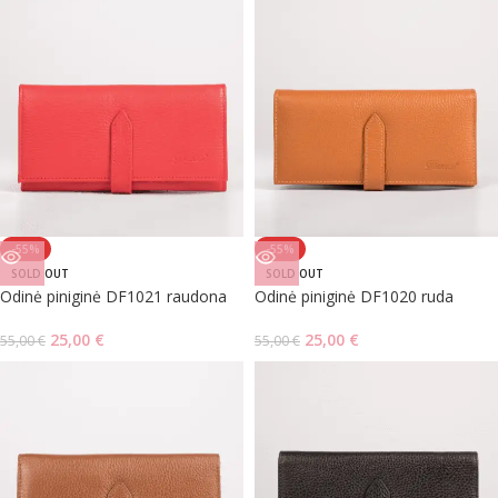
-55%
-55%
SOLD OUT
SOLD OUT
Odinė piniginė DF1021 raudona
Odinė piniginė DF1020 ruda
25,00
€
25,00
€
55,00
€
55,00
€