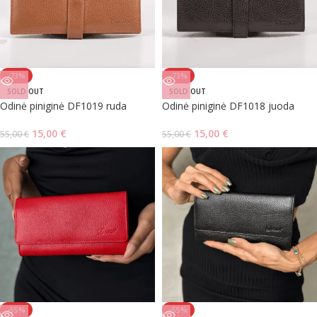
-73%
-73%
SOLD OUT
SOLD OUT
Odinė piniginė DF1019 ruda
Odinė piniginė DF1018 juoda
15,00
€
15,00
€
55,00
€
55,00
€
-55%
-55%