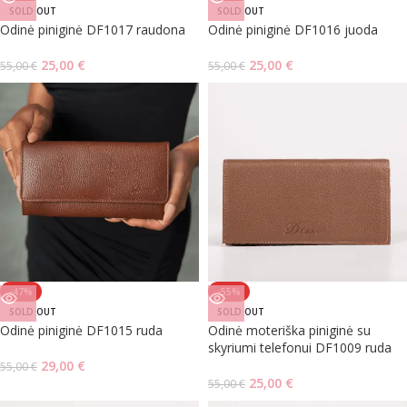
SOLD OUT
SOLD OUT
Odinė piniginė DF1017 raudona
Odinė piniginė DF1016 juoda
25,00
€
25,00
€
55,00
€
55,00
€
-47%
-55%
SOLD OUT
SOLD OUT
Odinė piniginė DF1015 ruda
Odinė moteriška piniginė su
skyriumi telefonui DF1009 ruda
29,00
€
55,00
€
25,00
€
55,00
€