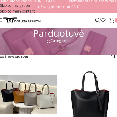
Nuolaidos kodas: DORLETA15. Nemokamas pristatymas
Skip to navigation
užsakymams nuo 99
€
Skip to main content
Parduotuvė
Categories
Pradžia
/
Parduotuvė
Rodoma 1–30 iš 159
Show sidebar