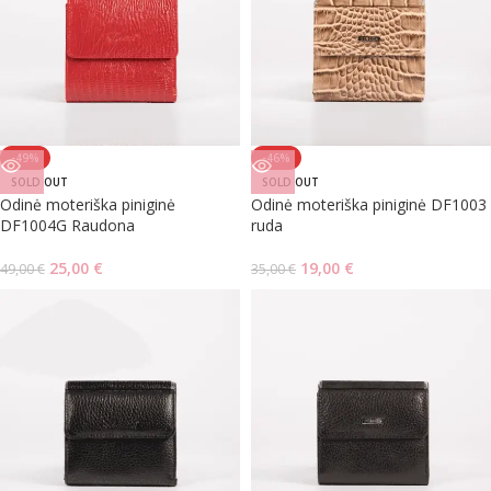
-49%
-46%
SOLD OUT
SOLD OUT
Odinė moteriška piniginė
Odinė moteriška piniginė DF1003
DF1004G Raudona
ruda
25,00
€
19,00
€
49,00
€
35,00
€