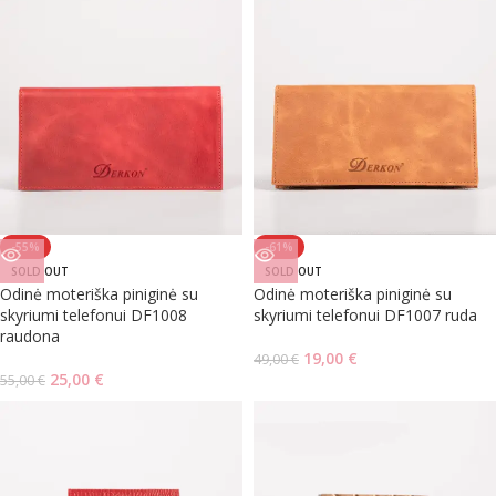
-55%
-61%
SOLD OUT
SOLD OUT
Odinė moteriška piniginė su
Odinė moteriška piniginė su
skyriumi telefonui DF1008
skyriumi telefonui DF1007 ruda
raudona
19,00
€
49,00
€
25,00
€
55,00
€