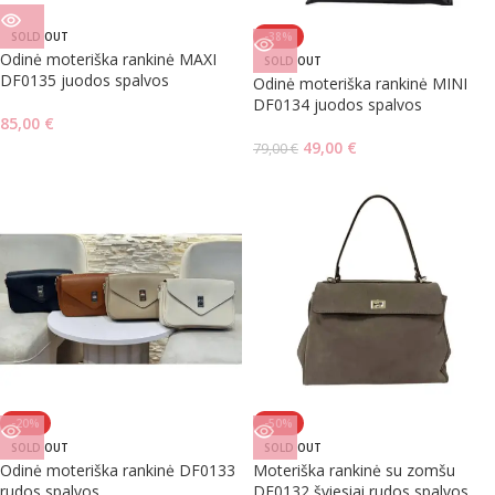
SOLD OUT
-38%
Odinė moteriška rankinė MAXI
SOLD OUT
DF0135 juodos spalvos
Odinė moteriška rankinė MINI
DF0134 juodos spalvos
85,00
€
49,00
€
79,00
€
-20%
-50%
SOLD OUT
SOLD OUT
Odinė moteriška rankinė DF0133
Moteriška rankinė su zomšu
rudos spalvos
DF0132 šviesiai rudos spalvos