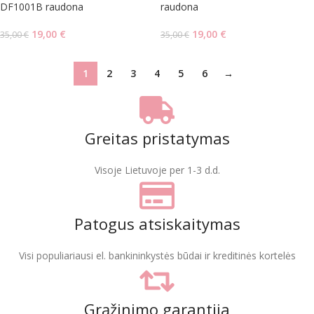
DF1001B raudona
raudona
19,00
€
19,00
€
35,00
€
35,00
€
1
2
3
4
5
6
→
Greitas pristatymas
Visoje Lietuvoje per 1-3 d.d.
Patogus atsiskaitymas
Visi populiariausi el. bankininkystės būdai ir kreditinės kortelės
Grąžinimo garantija