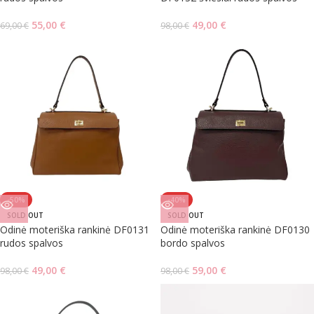
55,00
€
49,00
€
69,00
€
98,00
€
-50%
-40%
SOLD OUT
SOLD OUT
Odinė moteriška rankinė DF0131
Odinė moteriška rankinė DF0130
rudos spalvos
bordo spalvos
49,00
€
59,00
€
98,00
€
98,00
€