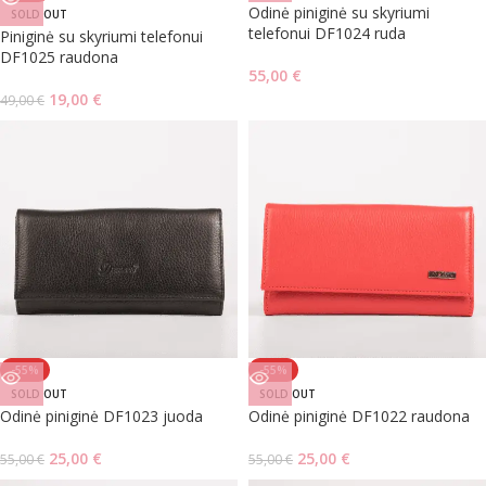
Odinė piniginė su skyriumi
SOLD OUT
telefonui DF1024 ruda
Piniginė su skyriumi telefonui
DF1025 raudona
55,00
€
19,00
€
49,00
€
-55%
-55%
SOLD OUT
SOLD OUT
Odinė piniginė DF1023 juoda
Odinė piniginė DF1022 raudona
25,00
€
25,00
€
55,00
€
55,00
€