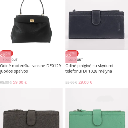
-40%
-47%
SOLD OUT
SOLD OUT
Odinė moteriška rankinė DF0129
Odinė piniginė su skyriumi
juodos spalvos
telefonui DF1028 mėlyna
59,00
€
29,00
€
98,00
€
55,00
€