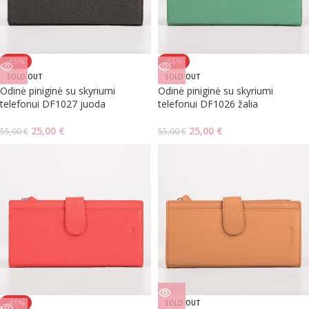
-55%
-55%
SOLD OUT
SOLD OUT
Odinė piniginė su skyriumi
Odinė piniginė su skyriumi
telefonui DF1027 juoda
telefonui DF1026 žalia
25,00
€
25,00
€
55,00
€
55,00
€
-61%
SOLD OUT