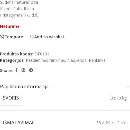
Sudėtis: natūrali oda
Kilmės šalis: Italija
Pristatymas: 1-3 d.d.
Neturime
Compare
Add to wishlist
Produkto kodas:
DF0131
Kategorijos:
Kasdieninės rankinės
,
Naujienos
,
Rankinės
Share:
Papildoma informacija
SVORIS
0,570 kg
IŠMATAVIMAI
33 × 24 × 12 cm