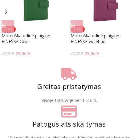
-49%
-49%
Moteriška odinė piniginė
Moteriška odinė piniginė
FINESSE žalia
FINESSE violetinė
25,00
€
25,00
€
49,00
€
49,00
€
Greitas pristatymas
Visoje Lietuvoje per 1-3 d.d.
Patogus atsiskaitymas
Visi populiariausi el. bankininkystės būdai ir kreditinės kortelės