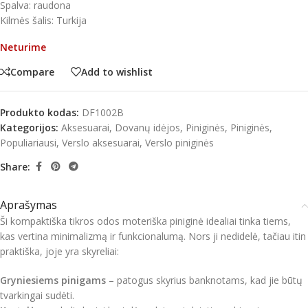
Spalva: raudona
Kilmės šalis: Turkija
Neturime
Compare
Add to wishlist
Produkto kodas:
DF1002B
Kategorijos:
Aksesuarai
,
Dovanų idėjos
,
Piniginės
,
Piniginės
,
Populiariausi
,
Verslo aksesuarai
,
Verslo piniginės
Share:
Aprašymas
Ši kompaktiška tikros odos moteriška piniginė idealiai tinka tiems,
kas vertina minimalizmą ir funkcionalumą. Nors ji nedidelė, tačiau itin
praktiška, joje yra skyreliai:
Gryniesiems pinigams
– patogus skyrius banknotams, kad jie būtų
tvarkingai sudėti.