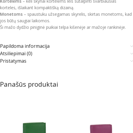
Kortelėms
– keli skyriai kortelėms leis sutalpinti svarbiausias
korteles, išlaikant kompaktišką dizainą.
Monetoms
– spaustuku užsegamas skyrelis, skirtas monetoms, kad
jos būtų saugiai laikomos.
Ši mažo dydžio piniginė puikiai telpa kišenėje ar mažoje rankinėje.
Papildoma informacija
Atsiliepimai (0)
Pristatymas
Panašūs produktai