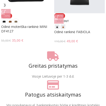
-36%
-55%
SOLD OUT
Odinė moteriška rankinė MINI
DF4127
Odinė rankinė FABIOLA
35,00
€
55,00
€
49,00
€
110,00
€
Greitas pristatymas
Visoje Lietuvoje per 1-3 d.d.
Patogus atsiskaitymas
Visi populiariausi el. bankininkystės būdai ir kreditinės kortelės