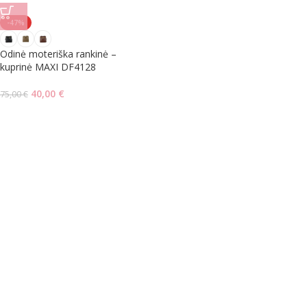
-47%
Odinė moteriška rankinė –
kuprinė MAXI DF4128
40,00
€
75,00
€