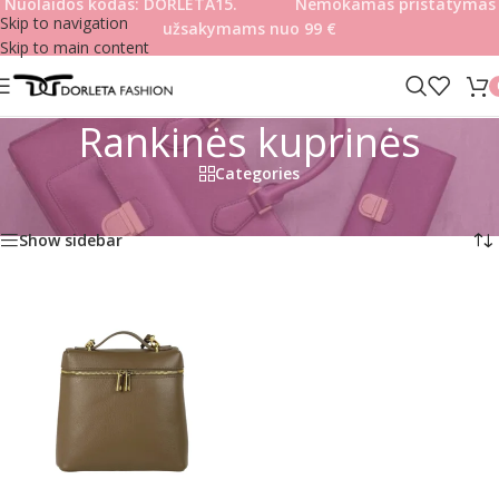
Nuolaidos kodas: DORLETA15. Nemokamas pristatymas
Skip to navigation
užsakymams nuo 99
€
Skip to main content
Rankinės kuprinės
Categories
Pradžia
/
Produkto Tipas
/
Rankinės kuprinės
Rezultatų: 1
Show sidebar